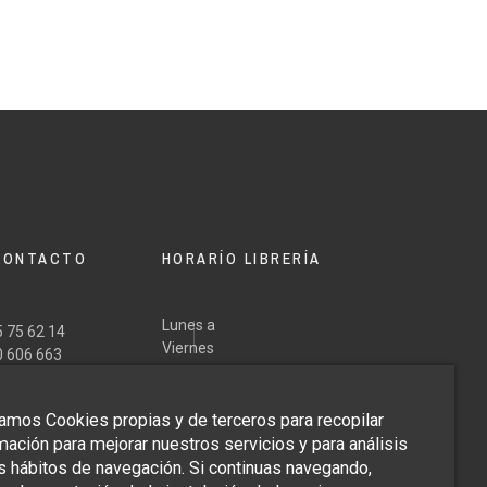
CONTACTO
HORARÍO LIBRERÍA
Lunes a
 75 62 14
Viernes
0 606 663
Tardes
Mañanas
Sábados:
@margaritadedios.es
17,30
Domingos:
zamos Cookies propias y de terceros para recopilar
10,30 a
Bajo cita
a
Cerrado
mación para mejorar nuestros servicios y para análisis
14,00.
previa.
20,30
s hábitos de navegación. Si continuas navegando,