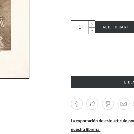
ADD TO CART

DES
La exportación de este artículo po
nuestra librería.