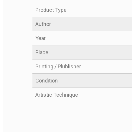
Product Type
Author
Year
Place
FRANCISCO
FRANCISCO
LOS CAPRIC
LOS CAPRIC
Printing / Plublisher
LA ROLLON
LA ROLLON
Condition
19
19
Artistic Technique
AVAILABILITY
AVAILABILITY
€50
€50
PRICE
PRICE