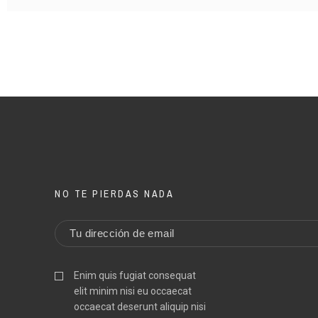
DESCRIPTION
DESCRIPTION
PRODUCT TYPE
PRODUCT TYPE
Pr
Pr
AUTHOR
AUTHOR
NO TE PIERDAS NADA
YEAR
YEAR
PLACE
PLACE
Enim quis fugiat consequat
PRINTING /
PRINTING /
elit minim nisi eu occaecat
PLUBLISHER
PLUBLISHER
occaecat deserunt aliquip nisi