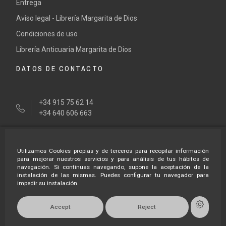
Entrega
Aviso legal - Librería Margarita de Dios
Condiciones de uso
Librería Anticuaria Margarita de Dios
DATOS DE CONTACTO
+34 915 75 62 14
+34 640 606 663
tienda@margaritadedios.es
Utilizamos Cookies propias y de terceros para recopilar información
HORARÍO LIBRERÍA
para mejorar nuestros servicios y para análisis de tus hábitos de
navegación. Si continuas navegando, supone la aceptación de la
instalación de las mismas. Puedes configurar tu navegador para
impedir su instalación.
Lunes a
Viernes
Accept
Reject
Mañanas 10,30
Tardes 17,30
Sábados: Bajo
Domingos: