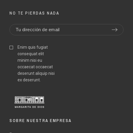
MEXICO - 1708
MEXICO - 1708
MATSUNAGA DAIZEN
MATSUNAGA DAIZEN
(BELLE
(BELLE
NO TE PIERDAS NADA
- 1860
- 1860
€550.00
€550.00
€550.00
€550.00
Enim quis fugiat
TOYOHA
TOYOHA
consequat elit
minim nisi eu
occaecat occaecat
deserunt aliquip nisi
ex deserunt.
Perfe
Perfe
Wood
Wood
SOBRE NUESTRA EMPRESA