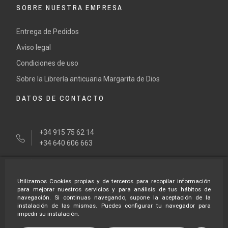
SOBRE NUESTRA EMPRESA
Entrega de Pedidos
Aviso legal
Condiciones de uso
Sobre la Librería anticuaria Margarita de Dios
DATOS DE CONTACTO
+34 915 75 62 14
+34 640 606 663
tienda@margaritadedios.es
Utilizamos Cookies propias y de terceros para recopilar información
HORARÍO LIBRERÍA
para mejorar nuestros servicios y para análisis de tus hábitos de
navegación. Si continuas navegando, supone la aceptación de la
instalación de las mismas. Puedes configurar tu navegador para
impedir su instalación.
Lunes a