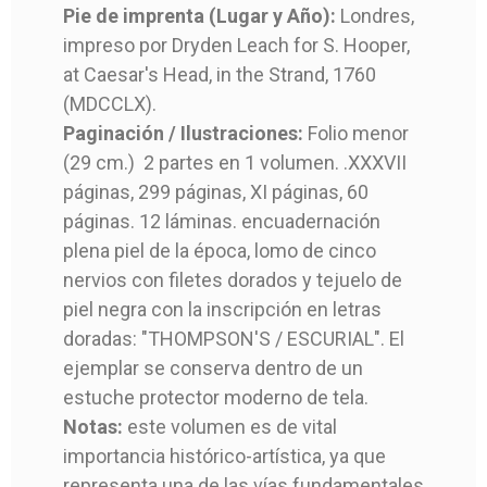
Pie de imprenta (Lugar y Año):
Londres,
impreso por Dryden Leach for S. Hooper,
at Caesar's Head, in the Strand, 1760
(MDCCLX).
Paginación / Ilustraciones:
Folio menor
(29 cm.) 2 partes en 1 volumen. .XXXVII
FRANCISCO DE LOS
FRANCISCO DE LOS
JUAN FRANCISCO DE
JUAN FRANCISCO DE
KAR
KAR
páginas, 299 páginas, XI páginas, 60
SANTOS -
SANTOS -
MASDEU - HISTORIA
MASDEU - HISTORIA
ANOTHE
ANOTHE
páginas. 12 láminas. encuadernación
DESCRIPTION OF THE
DESCRIPTION OF THE
CRITICA DE ESPAÑA -
CRITICA DE ESPAÑA -
AGA
AGA
plena piel de la época, lomo de cinco
ESCORIAL - 1760
ESCORIAL - 1760
SANCHA 1783
SANCHA 1783
nervios con filetes dorados y tejuelo de
piel negra con la inscripción en letras
1.800,00 €
1.800,00 €
1.800,00 €
1.800,00 €
1
1
doradas: "THOMPSON'S / ESCURIAL". El
Libro
Libro
ejemplar se conserva dentro de un
estuche protector moderno de tela.
JUAN FRANCISCO DE
JUAN FRANCISCO DE
KA
KA
Notas:
este volumen es de vital
MASDEU
MASDEU
importancia histórico-artística, ya que
1783
1783
representa una de las vías fundamentales