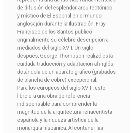
de difusión del esplendor arquitectónico
Madrid
Madrid
y místico de El Escorial en el mundo
Sancha
Sancha
anglosajón durante la Ilustración. Fray
Francisco de los Santos publicó
Bien
Bien
originalmente su célebre descripción a
Plena piel
Plena piel
mediados del siglo XVII. Un siglo
1 Edición
1 Edición
después, George Thompson realizó esta
cuidada traducción y adaptación al inglés,
Firmado
Firmado
dotándola de un aparato gráfico (grabados
L
L
de plancha de cobre) excepcional.
Para los europeos del siglo XVIII, este
libro era una obra de referencia
indispensable para comprender la
magnitud de la arquitectura renacentista
española y la riqueza artística de la
monarquía hispánica. Al contener las