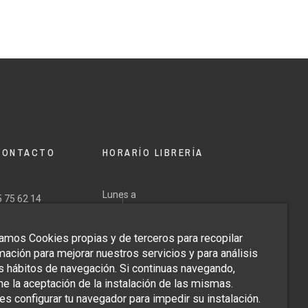
CONTACTO
HORARÍO LIBRERÍA
Lunes a
 75 62 14
Viernes
0 606 663
Tardes
zamos Cookies propias y de terceros para recopilar
Mañanas
Sábados:
@margaritadedios.es
17,30
Domingos:
mación para mejorar nuestros servicios y para análisis
10,30 a
Bajo cita
a
Cerrado
s hábitos de navegación. Si continuas navegando,
14,00.
previa.
20,30
e la aceptación de la instalación de las mismas.
s configurar tu navegador para impedir su instalación.