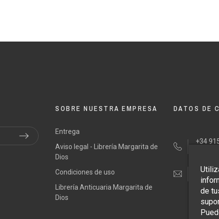
SOBRE NUESTRA EMPRESA
DATOS DE 
Entrega
+34 915
Aviso legal - Librería Margarita de
+34 64
Dios
Utili
Condiciones de uso
tienda
infor
Librería Anticuaria Margarita de
de tu
Dios
supon
Puede