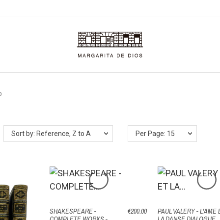
O
Sort by: Reference, Z to A
Per Page: 15
SHAKESPEARE -
€200.00
PAUL VALERY - L'AME 
COMPLETE WORKS -
LA DANSE DIALOGUE