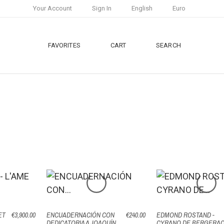
Your Account
Sign In
English
Euro
FAVORITES
CART
SEARCH
ET
€3,900.00
ENCUADERNACIÓN CON
€240.00
EDMOND ROSTAND -
DEDICATORIA A JOAQUÍN
CYRANO DE BERGERA