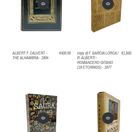
ALBERT F. CALVERT -
€400.00
copy of F. GARCIA LORCA /
€1,500
THE ALHAMBRA - 1904
R. ALBERTI -
ROMANCERO GITANO
(19 ETCHINGS) - 1977