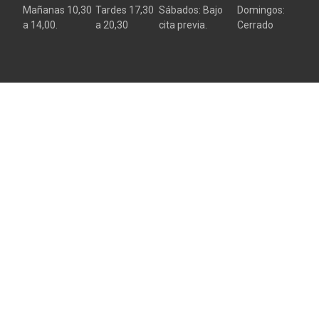
Mañanas 10,30
Tardes 17,30
Sábados: Bajo
Domingos:
a 14,00.
a 20,30
cita previa.
Cerrado