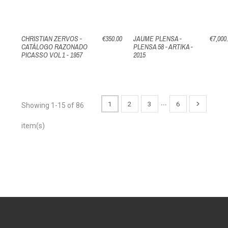
CHRISTIAN ZERVOS -
€350.00
JAUME PLENSA -
€7,000
CATÁLOGO RAZONADO
PLENSA 58 - ARTIKA -
PICASSO VOL 1 - 1957
2015
…
1
2
3
6
Showing 1-15 of 86
item(s)