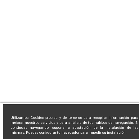
Utilizamos Cookies propias y de terceros para recopilar información para
mejorar nuestros servicios y para análisis de tus hábitos de navegación. Si
continuas navegando, supone la aceptación de la instalación de las
mismas. Puedes configurar tu navegador para impedir su instalación.