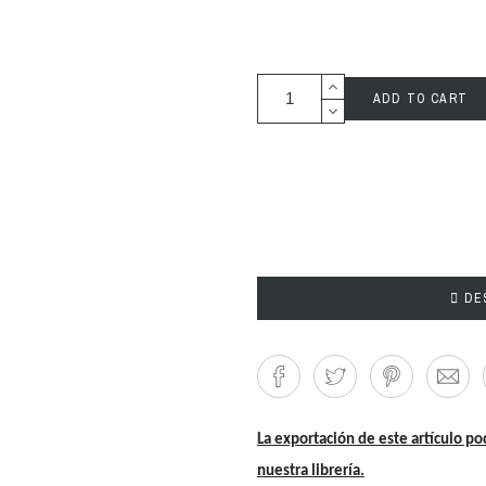
ADD TO CART

DES
La exportación de este artículo po
nuestra librería.