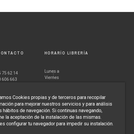
OLI, Pietro
OLI, Pietro
SANTI BARTOLI, Pietro
SANTI BARTOLI, Pietro
680
680
1680
1680
CONTACTO
HORARÍO LIBRERÍA
oma
oma
Roma
Roma
Lunes a
 75 62 14
Giacomo de Rossi
Giacomo de Rossi
Viernes
0 606 663
Tardes
Mañanas
Sábados:
@margaritadedios.es
17,30
Domingos:
zamos Cookies propias y de terceros para recopilar
10,30 a
Bajo cita
a
Cerrado
ondition
ondition
Good condition
Good condition
mación para mejorar nuestros servicios y para análisis
14,00.
previa.
20,30
s hábitos de navegación. Si continuas navegando,
e la aceptación de la instalación de las mismas.
s configurar tu navegador para impedir su instalación.