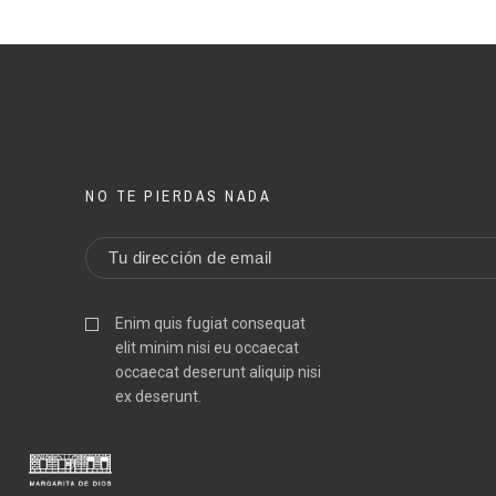
DESCRIPTION
DESCRIPTION
AUTHOR
AUTHOR
SANTI BART
SANTI BART
YEAR
YEAR
16
16
NO TE PIERDAS NADA
PLACE
PLACE
Ro
Ro
PRINTING /
PRINTING /
Giacomo 
Giacomo 
PLUBLISHER
PLUBLISHER
Enim quis fugiat consequat
elit minim nisi eu occaecat
occaecat deserunt aliquip nisi
CONDITION
CONDITION
Good co
Good co
ex deserunt.