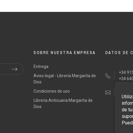
OLI, Pietro
OLI, Pietro
SANTI BARTOLI, Pietro
SANTI BARTOLI, Pietro
SANTI BART
SANTI BART
80
80
1680
1680
1
1
SOBRE NUESTRA EMPRESA
DATOS DE 
ma
ma
Roma
Roma
R
R
Entrega
+34 915
Aviso legal - Librería Margarita de
de Rossi
de Rossi
Giacomo de Rossi
Giacomo de Rossi
+34 64
Dios
Condiciones de uso
tienda
Utili
Librería Anticuaria Margarita de
ndition
ndition
Good condition
Good condition
Good c
Good c
infor
Dios
de tu
supon
Puede