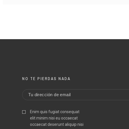
PRICE
PRICE
DESCRIPTION
DESCRIPTION
PRODUCT TYPE
PRODUCT TYPE
AUTHOR
AUTHOR
YEAR
YEAR
NO TE PIERDAS NADA
PLACE
PLACE
PRINTING /
PRINTING /
PLUBLISHER
PLUBLISHER
Enim quis fugiat consequat
elit minim nisi eu occaecat
occaecat deserunt aliquip nisi