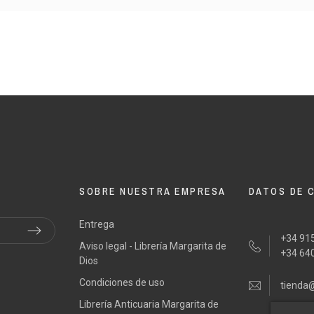
Book
Book
Book
Book
ARGUELLO, Agustín
ARGUELLO, Agustín
1765
1765
SOBRE NUESTRA EMPRESA
DATOS DE 
Malaga
Malaga
Entrega
+34 915
Aviso legal - Librería Margarita de
Imprenta de la Dignidad
Imprenta de la Dignidad
+34 64
Dios
Condiciones de uso
tienda
Librería Anticuaria Margarita de