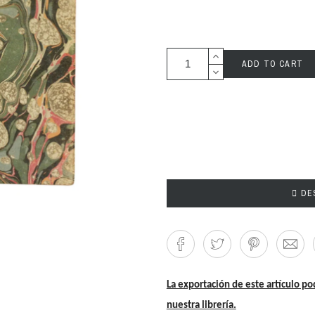
ADD TO CART

DES
La exportación de este artículo po
nuestra librería.