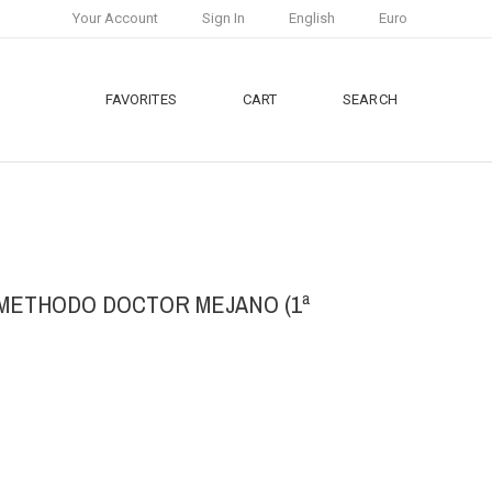
Your Account
Sign In
English
Euro
FAVORITES
CART
SEARCH
 METHODO DOCTOR MEJANO (1ª