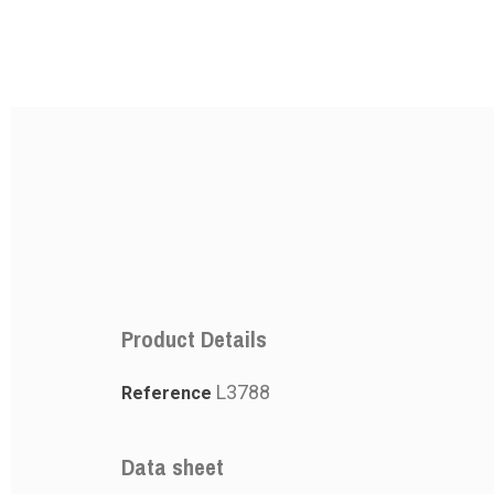
Product Details
L3788
Reference
PRODUCT
PRODUCT
Data sheet