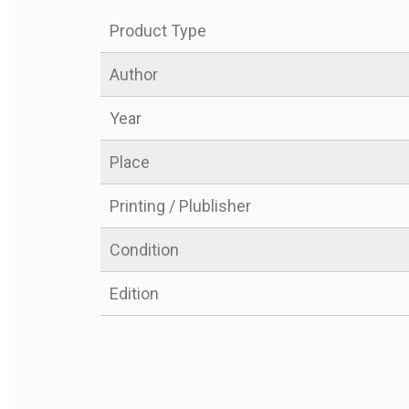
Product Type
Author
Year
Place
Printing / Plublisher
Condition
ME
ME
Edition
AVAILABILITY
AVAILABILITY