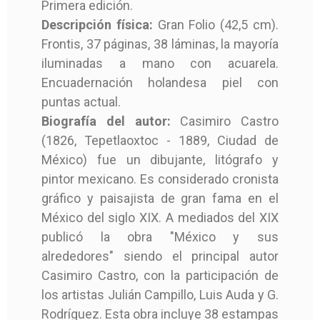
Primera edición.
Descripción física:
Gran Folio (42,5 cm).
Frontis, 37 páginas, 38 láminas, la mayoría
Tipo De Artículo
Libro
iluminadas a mano con acuarela.
Encuadernación holandesa piel con
Autor
CASTRO, Casimiro
puntas actual.
Biografía del autor:
Casimiro Castro
Año
1855
(1826, Tepetlaoxtoc - 1889, Ciudad de
Lugar
México
México) fue un dibujante, litógrafo y
pintor mexicano. Es considerado cronista
Imprenta / Editoria
Establecimiento Li
gráfico y paisajista de gran fama en el
L
tográfico de Deca
México del siglo XIX. A mediados del XIX
en
publicó la obra "México y sus
alrededores" siendo el principal autor
Estado
Muy bien
Casimiro Castro, con la participación de
los artistas Julián Campillo, Luis Auda y G.
Encuadernación
Holandesa
Rodríguez. Esta obra incluye 38 estampas