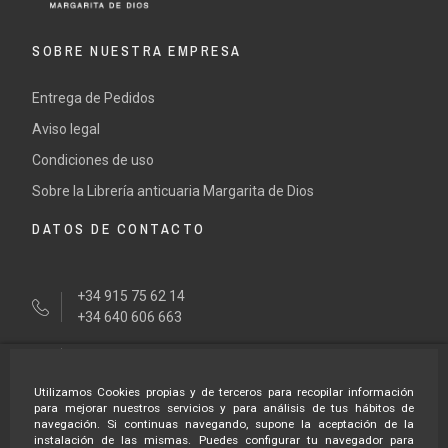
SOBRE NUESTRA EMPRESA
Entrega de Pedidos
Aviso legal
Condiciones de uso
Sobre la Librería anticuaria Margarita de Dios
DATOS DE CONTACTO
+34 915 75 62 14
+34 640 606 663
tienda@margaritadedios.es
Utilizamos Cookies propias y de terceros para recopilar información
HORARÍO LIBRERÍA
para mejorar nuestros servicios y para análisis de tus hábitos de
navegación. Si continuas navegando, supone la aceptación de la
instalación de las mismas. Puedes configurar tu navegador para